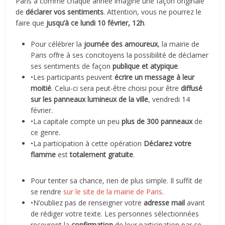
Paris a comme chaque année imaginé une façon originale
de
déclarer vos sentiments
. Attention, vous ne pourrez le
faire que
jusqu’à ce lundi 10 février, 12h
.
Pour célébrer la
journée des amoureux
, la mairie de
Paris offre à ses concitoyens la possibilité de déclamer
ses sentiments de façon
publique et atypique
.
•Les participants peuvent
écrire un message à leur
moitié
. Celui-ci sera peut-être choisi pour être
diffusé
sur les panneaux lumineux de la ville
, vendredi 14
février.
•La capitale compte un peu
plus de 300 panneaux
de
ce genre.
•La participation à cette opération
Déclarez votre
flamme
est
totalement gratuite
.
Pour tenter sa chance, rien de plus simple. Il suffit de
se rendre
sur le site de la mairie de Paris
.
•N’oubliez pas de renseigner votre
adresse mail
avant
de rédiger votre texte. Les personnes sélectionnées
recevront la
confirmation
de leur participation par ce