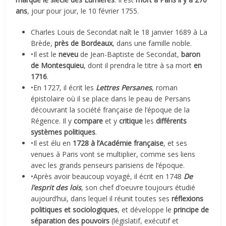
ans
, jour pour jour, le 10 février 1755.
Charles Louis de Secondat naît le 18 janvier 1689 à La
Brède,
près de Bordeaux
, dans une famille noble.
•Il est le
neveu
de Jean-Baptiste de Secondat,
baron
de Montesquieu
, dont il prendra le titre à sa mort
en
1716
.
•En 1727, il écrit les
Lettres Persanes
, roman
épistolaire où il se place dans le peau de Persans
découvrant la société française de l’époque de la
Régence. Il y
compare
et y
critique
les
différents
systèmes politiques
.
•Il est élu en
1728 à l’Académie française
, et ses
venues à Paris vont se multiplier, comme ses liens
avec les grands penseurs parisiens de l’époque.
•Après avoir beaucoup voyagé, il écrit en 1748
De
l’esprit des lois
, son chef d’oeuvre toujours étudié
aujourd’hui, dans lequel il réunit toutes ses
réflexions
politiques et sociologiques
, et développe le
principe de
séparation des pouvoirs
(législatif, exécutif et