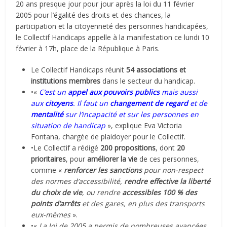
20 ans presque jour pour jour après la loi du 11 février
2005 pour l’égalité des droits et des chances, la
participation et la citoyenneté des personnes handicapées,
le Collectif Handicaps appelle à la manifestation ce lundi 10
février à 17h, place de la République à Paris.
Le Collectif Handicaps réunit
54 associations et
institutions membres
dans le secteur du handicap.
•«
C’est un
appel aux pouvoirs publics
mais aussi
aux
citoyens
. Il faut un
changement de regard
et de
mentalité
sur l’incapacité et sur les personnes en
situation de handicap
», explique Eva Victoria
Fontana, chargée de plaidoyer pour le Collectif.
•Le Collectif a rédigé
200 propositions
, dont
20
prioritaires
, pour
améliorer la vie
de ces personnes,
comme «
renforcer les sanctions
pour non-respect
des normes d’accessibilité,
rendre effective la liberté
du choix de vie
, ou rendre
accessibles 100 % des
points d’arrêts
et des gares, en plus des transports
eux-mêmes
».
•«
La loi de 2005 a permis de nombreuses avancées