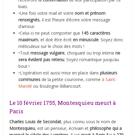
biais.
•Une fois votre mail et votre
nom et prénom
renseignés
, il est l’heure d’écrire votre message
d’amour.
•Celui-ci ne peut comporter que
145 caractères
maximum
, et doit être écrit
en minuscule
. Soyez donc
méticuleux sur le choix des mots !
•Tout
message vulgaire
, choquant ou trop intime
ne
sera évident pas retenu
. Soyez romantique jusqu’au
bout !
•L’opération est aussi mise en place dans
plusieurs
communes
de la petite couronne, comme
à Saint-
Mandé
ou Boulogne-Billancourt.
Le 10 février 1755, Montesquieu meurt à
Paris
Charles Louis de Secondat
, plus connu sous le nom de
Montesquieu
, est un penseur, écrivain et
philosophe qui a
marqué le siècle des Lumières
. Il est
mort à Paris il y a 270