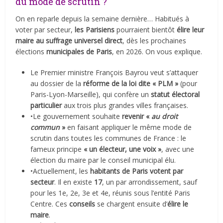
du mode de scrutin ?
On en reparle depuis la semaine dernière… Habitués à
voter par secteur,
les Parisiens
pourraient bientôt
élire leur
maire au suffrage universel direct
, dès les prochaines
élections
municipales de Paris
, en 2026. On vous explique.
Le Premier ministre François Bayrou veut s’attaquer
au dossier de la
réforme de la loi dite « PLM »
(pour
Paris-Lyon-Marseille), qui confère un
statut électoral
particulier
aux trois plus grandes villes françaises.
•Le gouvernement souhaite
revenir «
au droit
commun
»
en faisant appliquer le même mode de
scrutin dans toutes les communes de France : le
fameux principe
« un électeur, une voix »
, avec une
élection du maire par le conseil municipal élu.
•Actuellement, les
habitants de Paris votent par
secteur
. Il en existe
17
, un par arrondissement, sauf
pour les 1e, 2e, 3e et 4e, réunis sous l’entité Paris
Centre. Ces
conseils
se chargent ensuite d’
élire le
maire
.