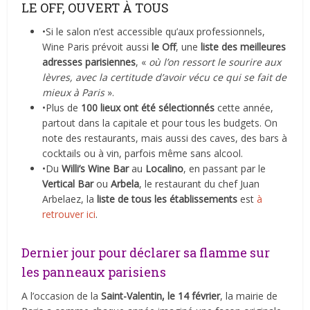
LE OFF, OUVERT À TOUS
•Si le salon n’est accessible qu’aux professionnels,
Wine Paris prévoit aussi
le Off
, une
liste des meilleures
adresses parisiennes
, «
où l’on ressort le sourire aux
lèvres, avec la certitude d’avoir vécu ce qui se fait de
mieux à Paris
».
•Plus de
100 lieux ont été sélectionnés
cette année,
partout dans la capitale et pour tous les budgets. On
note des restaurants, mais aussi des caves, des bars à
cocktails ou à vin, parfois même sans alcool.
•Du
Willi’s Wine Bar
au
Localino
, en passant par le
Vertical Bar
ou
Arbela
, le restaurant du chef Juan
Arbelaez, la
liste de tous les établissements
est
à
retrouver ici
.
Dernier jour pour déclarer sa flamme sur
les panneaux parisiens
A l’occasion de la
Saint-Valentin, le 14 février
, la mairie de