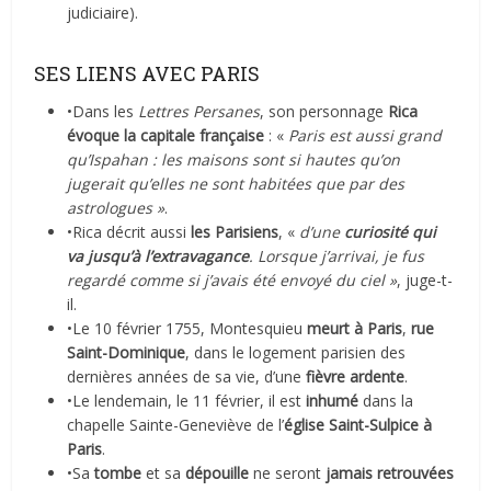
judiciaire).
SES LIENS AVEC PARIS
•Dans les
Lettres Persanes
, son personnage
Rica
évoque la capitale française
: «
Paris est aussi grand
qu’Ispahan : les maisons sont si hautes qu’on
jugerait qu’elles ne sont habitées que par des
astrologues »
.
•Rica décrit aussi
les Parisiens
, «
d’une
curiosité qui
va jusqu’à l’extravagance
. Lorsque j’arrivai, je fus
regardé comme si j’avais été envoyé du ciel »
, juge-t-
il.
•Le 10 février 1755, Montesquieu
meurt à Paris
,
rue
Saint-Dominique
, dans le logement parisien des
dernières années de sa vie, d’une
fièvre ardente
.
•Le lendemain, le 11 février, il est
inhumé
dans la
chapelle Sainte-Geneviève de l’
église Saint-Sulpice à
Paris
.
•Sa
tombe
et sa
dépouille
ne seront
jamais retrouvées