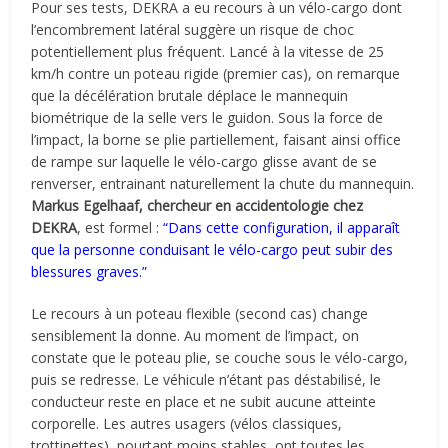
Pour ses tests, DEKRA a eu recours à un vélo-cargo dont
l’encombrement latéral suggère un risque de choc
potentiellement plus fréquent. Lancé à la vitesse de 25
km/h contre un poteau rigide (premier cas), on remarque
que la décélération brutale déplace le mannequin
biométrique de la selle vers le guidon. Sous la force de
l’impact, la borne se plie partiellement, faisant ainsi office
de rampe sur laquelle le vélo-cargo glisse avant de se
renverser, entrainant naturellement la chute du mannequin.
Markus Egelhaaf, chercheur en
accidentologie chez
DEKRA
, est formel :
“Dans cette configuration, il apparaît
que la personne conduisant le vélo-cargo peut subir des
blessures graves.”
Le recours à un poteau flexible (second cas) change
sensiblement la donne. Au moment de l’impact, on
constate que le poteau plie, se couche sous le vélo-cargo,
puis se redresse. Le véhicule n’étant pas déstabilisé, le
conducteur reste en place et ne subit aucune atteinte
corporelle. Les autres usagers (vélos classiques,
trottinettes), pourtant moins stables, ont toutes les