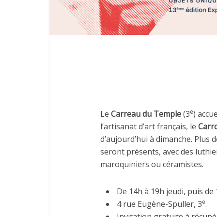
e
Le
Carreau du Temple
(3
) accu
l’artisanat d’art français, le
Carro
d’aujourd’hui à dimanche. Plus 
seront présents, avec des luthie
maroquiniers ou céramistes.
De 14h à 19h jeudi, puis de
e
4 rue Eugène-Spuller, 3
.
Invitation gratuite à récup