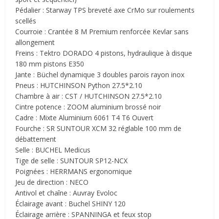
Pédalier : Starway TPS breveté axe CrMo sur roulements
scellés
Courroie : Crantée 8 M Premium renforcée Kevlar sans
allongement
Freins : Tektro DORADO 4 pistons, hydraulique à disque
180 mm pistons E350
Jante : Büchel dynamique 3 doubles parois rayon inox
Pneus : HUTCHINSON Python 27.5*2.10
Chambre à air : CST / HUTCHINSON 27.5*2.10
Cintre potence : ZOOM aluminium brossé noir
Cadre : Mixte Aluminium 6061 T4 T6 Ouvert
Fourche : SR SUNTOUR XCM 32 réglable 100 mm de
débattement
Selle : BUCHEL Medicus
Tige de selle : SUNTOUR SP12-NCX
Poignées : HERRMANS ergonomique
Jeu de direction : NECO
Antivol et chaîne : Auvray Evoloc
Éclairage avant : Buchel SHINY 120
Éclairage arrière : SPANNINGA et feux stop