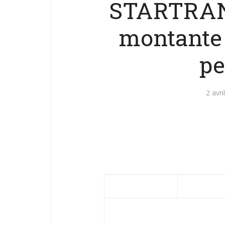
STARTRANS
montante 
pe
2 avri