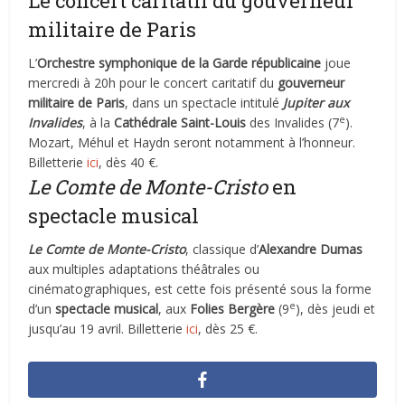
Le concert caritatif du gouverneur
militaire de Paris
L’
Orchestre symphonique de la Garde républicaine
joue
mercredi à 20h pour le concert caritatif du
gouverneur
militaire de Paris
, dans un spectacle intitulé
Jupiter aux
e
Invalides
, à la
Cathédrale Saint-Louis
des Invalides (7
).
Mozart, Méhul et Haydn seront notamment à l’honneur.
Billetterie
ici
, dès 40 €.
Le Comte de Monte-Cristo
en
spectacle musical
Le Comte de Monte-Cristo
, classique d’
Alexandre Dumas
aux multiples adaptations théâtrales ou
cinématographiques, est cette fois présenté sous la forme
e
d’un
spectacle musical
, aux
Folies Bergère
(9
), dès jeudi et
jusqu’au 19 avril. Billetterie
ici
, dès 25 €.