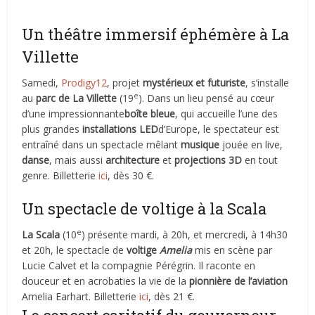
Un théâtre immersif éphémère à La
Villette
Samedi,
Prodigy12
, projet
mystérieux et futuriste
, s’installe
e
au
parc de La Villette
(19
). Dans un lieu pensé au cœur
d’une impressionnante
boîte bleue
, qui accueille l’une des
plus grandes
installations LED
d’Europe, le spectateur est
entraîné dans un spectacle mêlant
musique
jouée en live,
danse
, mais aussi
architecture
et
projections 3D
en tout
genre. Billetterie
ici
, dès 30 €.
Un spectacle de voltige à la Scala
e
La Scala
(10
) présente mardi, à 20h, et mercredi, à 14h30
et 20h, le spectacle de
voltige
Amelia
mis en scène par
Lucie Calvet et la compagnie Pérégrin. Il raconte en
douceur et en acrobaties la vie de la
pionnière de l’aviation
Amelia Earhart. Billetterie
ici
, dès 21 €.