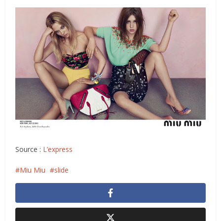
Source :
L’express
Miu Miu
slide