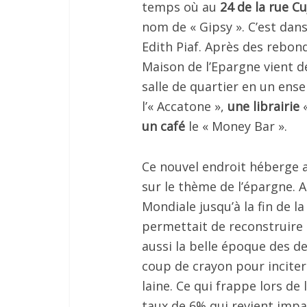
temps où au
24 de la rue Cu
nom de « Gipsy ». C’est dan
Edith Piaf. Après des rebond
Maison de l’Epargne vient de
salle de quartier en un ens
l’« Accatone »,
une librairie
«
un café
le « Money Bar ».
Ce nouvel endroit héberge a
sur le thème de l’épargne.
Mondiale jusqu’à la fin de l
permettait de reconstruire 
aussi la belle époque des des
coup de crayon pour inciter
laine. Ce qui frappe lors de 
taux de 6% qui revient imp