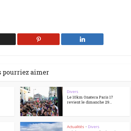
e
 pourriez aimer
Divers
Le 10km Onatera Paris 17
revient le dimanche 29...
Actualités
Divers
•