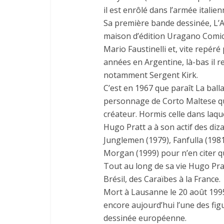
il est enrôlé dans l’armée italien
Sa première bande dessinée, L’As 
maison d’édition Uragano Comic
Mario Faustinelli et, vite repéré 
années en Argentine, là-bas il r
notamment Sergent Kirk.
C’est en 1967 que paraît La ball
personnage de Corto Maltese q
créateur. Hormis celle dans laq
Hugo Pratt a à son actif des diz
Junglemen (1979), Fanfulla (1981
Morgan (1999) pour n’en citer 
Tout au long de sa vie Hugo Prat
Brésil, des Caraïbes à la France.
Mort à Lausanne le 20 août 1995,
encore aujourd’hui l’une des fi
dessinée européenne.