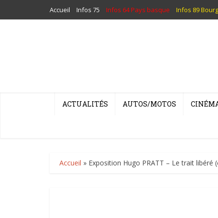
Accueil
Infos 75
Infos 64 Pays basque
Infos 89 Bour
ACTUALITÉS
AUTOS/MOTOS
CINÉM
Accueil
»
Exposition Hugo PRATT – Le trait libéré (co