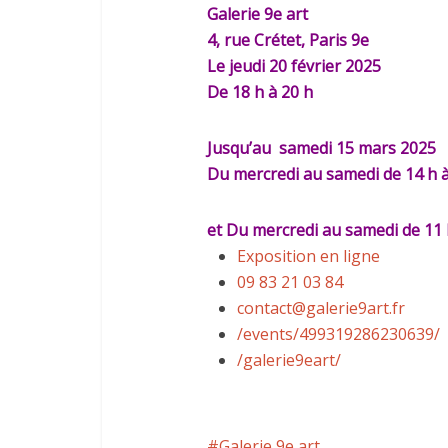
Galerie 9e art
4, rue Crétet, Paris 9e
Le jeudi 20 février 2025
De 18 h à 20 h
Jusqu’au
samedi 15 mars 2025
Du mercredi au samedi de 14 h à
et Du mercredi au samedi de 11 
Exposition en ligne
09 83 21 03 84
contact@galerie9art.fr
/events/499319286230639/
/galerie9eart/
Galerie 9e art