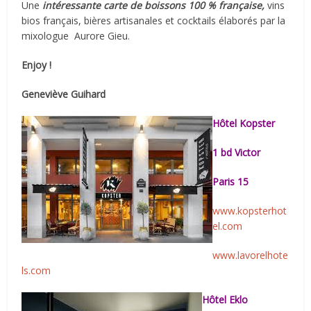
Une
intéressante carte de boissons 100 % française,
vins
bios français, bières artisanales et cocktails élaborés par la
mixologue
Aurore Gieu.
Enjoy !
Geneviève Guihard
Hôtel Kopster
1 bd Victor
Paris 15
www.kopsterhot
el.com
www.lavorelhote
ls.com
Hôtel Eklo