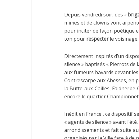
Depuis vendredi soir, des «
brig
mimes et de clowns vont arpenter
pour inciter de façon poétique 
ton pour
respecter
le voisinage.
Directement inspirés d’un dispos
silence » baptisés « Pierrots de 
aux fumeurs bavards devant les 
Contrescarpe aux Abesses, en p
la Butte-aux-Cailles, Faidherbe
encore le quartier Championnet
Inédit en France , ce dispositif 
« agents de silence » avant l’été
arrondissements et fait suite a
organisés par la Ville face à de n