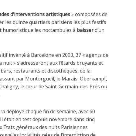
ades d’interventions artistiques
» composées de
 les quinze quartiers parisiens les plus festifs
et humoristique les noctambules à
baisser
d’un
itif inventé à Barcelone en 2003, 37 « agents de
la nuit » s’adresseront aux fêtards bruyants et
bars, restaurants et discothèques, de la
assant par Montorgueil, le Marais, Oberkampf,
-Chaligny, le cœur de Saint-Germain-des-Prés ou
.
sera déployé chaque fin de semaine, avec 60
. Il était en test depuis novembre dans cinq
ux États généraux des nuits Parisiennes
ouvelles incivilités nées de l’interdiction de