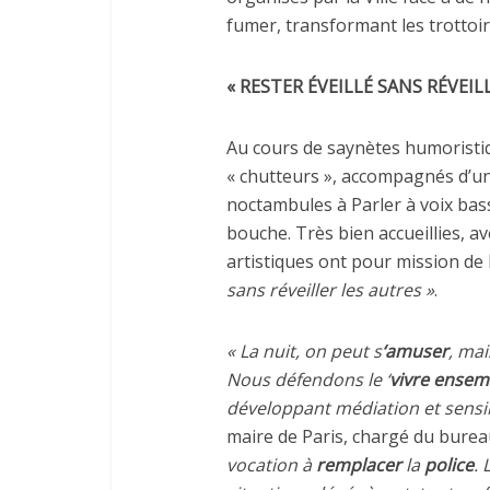
fumer, transformant les trottoir
« RESTER ÉVEILLÉ SANS RÉVEIL
Au cours de saynètes humoristi
« chutteurs », accompagnés d’un 
noctambules à Parler à voix basse
bouche. Très bien accueillies, a
artistiques ont pour mission de
sans réveiller les autres »
.
« La nuit, on peut s
‘amuser
, ma
Nous défendons le ‘
vivre
ensem
développant médiation et sensib
maire de Paris, chargé du bure
vocation à
remplacer
la
police
.