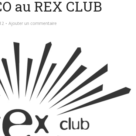
O au REX CLUB
012
Ajouter un commentaire