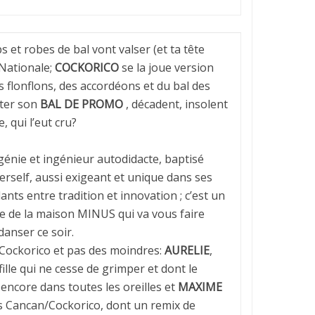
s et robes de bal vont valser (et ta tête
 Nationale;
COCKORICO
se la joue version
s flonflons, des accordéons et du bal des
êter son
BAL DE PROMO
, décadent, insolent
 qui l’eut cru?
 génie et ingénieur autodidacte, baptisé
self, aussi exigeant et unique dans ses
lants entre tradition et innovation ; c’est un
e de la maison MINUS qui va vous faire
danser ce soir.
 Cockorico et pas des moindres:
AURELIE
,
ille qui ne cesse de grimper et dont le
encore dans toutes les oreilles et
MAXIME
s Cancan/Cockorico, dont un remix de