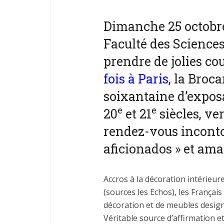
Dimanche 25 octobre,
Faculté des Sciences
prendre de jolies cou
fois à Paris,
la Broca
soixantaine d’expos
e
e
20
et 21
siècles, ve
rendez-vous inconto
aficionados » et ama
Accros à la décoration intérieur
(sources les Echos), les Françai
décoration et de meubles design,
Véritable source d’affirmation et