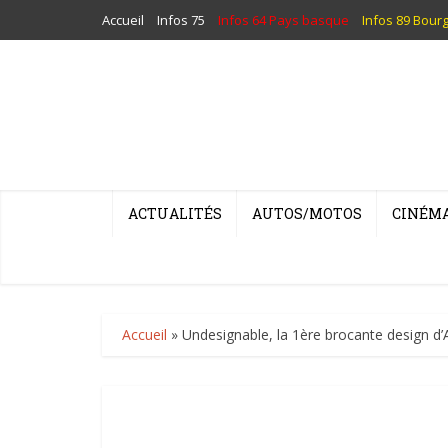
Accueil
Infos 75
Infos 64 Pays basque
Infos 89 Bour
ACTUALITÉS
AUTOS/MOTOS
CINÉM
Accueil
»
Undesignable, la 1ère brocante design d’A