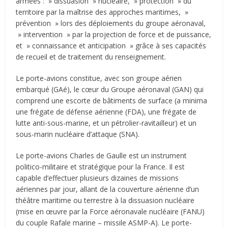
armées : » dissuasion » nucléaire, » protection » du
territoire par la maîtrise des approches maritimes, »
prévention » lors des déploiements du groupe aéronaval,
» intervention » par la projection de force et de puissance,
et » connaissance et anticipation » grâce à ses capacités
de recueil et de traitement du renseignement.
Le porte-avions constitue, avec son groupe aérien
embarqué (GAé), le cœur du Groupe aéronaval (GAN) qui
comprend une escorte de bâtiments de surface (a minima
une frégate de défense aérienne (FDA), une frégate de
lutte anti-sous-marine, et un pétrolier-ravitailleur) et un
sous-marin nucléaire d’attaque (SNA).
Le porte-avions Charles de Gaulle est un instrument
politico-militaire et stratégique pour la France. Il est
capable d’effectuer plusieurs dizaines de missions
aériennes par jour, allant de la couverture aérienne d’un
théâtre maritime ou terrestre à la dissuasion nucléaire
(mise en œuvre par la Force aéronavale nucléaire (FANU)
du couple Rafale marine – missile ASMP-A). Le porte-