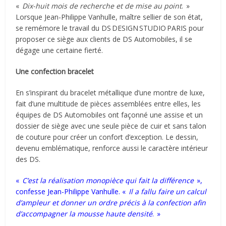
«
Dix-huit mois de recherche et de mise au point
. »
Lorsque Jean-Philippe Vanhulle, maître sellier de son état,
se remémore le travail du DS DESIGN STUDIO PARIS pour
proposer ce siège aux clients de DS Automobiles, il se
dégage une certaine fierté.
Une confection bracelet
En s’inspirant du bracelet métallique d’une montre de luxe,
fait d’une multitude de pièces assemblées entre elles, les
équipes de DS Automobiles ont façonné une assise et un
dossier de siège avec une seule pièce de cuir et sans talon
de couture pour créer un confort d’exception. Le dessin,
devenu emblématique, renforce aussi le caractère intérieur
des DS.
«
C
’
est la réalisation monopièce qui fait la diff
é
rence
»,
confesse Jean-Philippe Vanhulle. «
Il a fallu faire un calcul
d
’
ampleur et donner un ordre pr
é
cis
à
la confection afin
d
’
accompagner la mousse haute densité
. »