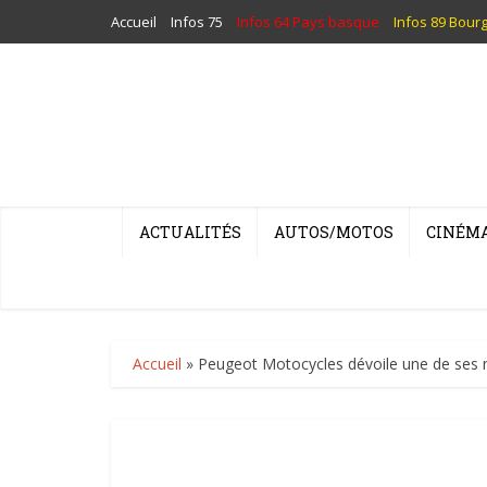
Accueil
Infos 75
Infos 64 Pays basque
Infos 89 Bour
ACTUALITÉS
AUTOS/MOTOS
CINÉM
Accueil
»
Peugeot Motocycles dévoile une de ses n