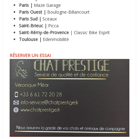
Paris
|
Maze Garage
Paris Ouest
|
Boulogne-Billancourt
Paris Sud |
Sceaux
Saint-Brieuc |
Picca
Saint-Rémy-de-Provence
| Classic Bike Esprit
Toulouse |
Edenmobilité
RÉSERVER UN ESSAI