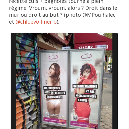
recette culs + bagnoles tourne à plein
régime. Vroum, vroum, alors ? Droit dans le
mur ou droit au but ? (photo @MPoulhalec
et
@chloevollmerlo
).