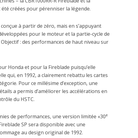
hines – la CBR1000RR-R Fireblade et la
été créées pour pérenniser la légende.
 conçue à partir de zéro, mais en s’appuyant
développées pour le moteur et la partie-cycle de
Objectif : des performances de haut niveau sur
ur Honda et pour la Fireblade puisqu’elle
lle qui, en 1992, a clairement rebattu les cartes
atégorie. Pour ce millésime d’exception, une
étails a permis d’améliorer les accélérations en
ntrôle du HSTC.
e
nies de performances, une version limitée «30
ireblade SP sera disponible avec une
hommage au design original de 1992.