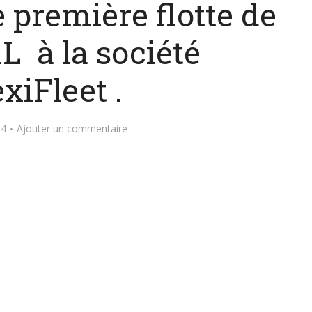
 première flotte de
L à la société
exiFleet .
24
Ajouter un commentaire