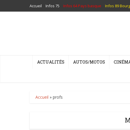
Accueil
Infos 75
Infos 64 Pays basque
Infos 89 Bour
ACTUALITÉS
AUTOS/MOTOS
CINÉM
Accueil
»
profs
M