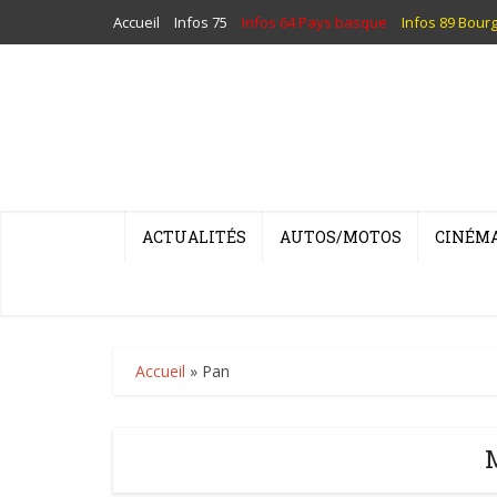
Accueil
Infos 75
Infos 64 Pays basque
Infos 89 Bour
ACTUALITÉS
AUTOS/MOTOS
CINÉM
Accueil
»
Pan
M