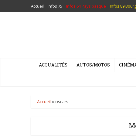
Accueil
Infos 75
Infos 64 Pays basque
Infos 89 Bour
ACTUALITÉS
AUTOS/MOTOS
CINÉM
Accueil
»
oscars
Mo