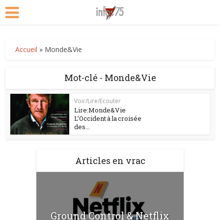
Accueil
»
Monde&Vie
Mot-clé - Monde&Vie
Voir/Lire/Ecouter
Lire:Monde&Vie
L’Occident à la croisée
des...
Articles en vrac
Ground Control & Netflix