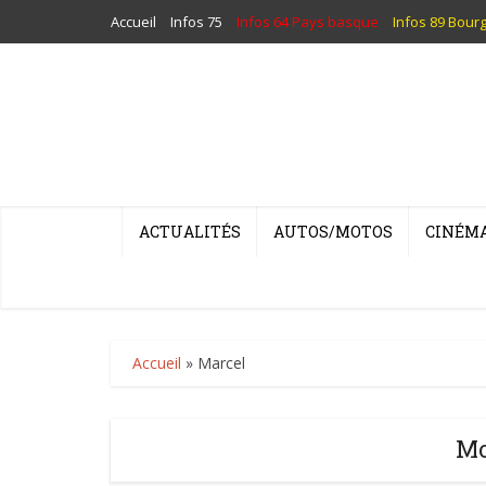
Accueil
Infos 75
Infos 64 Pays basque
Infos 89 Bour
ACTUALITÉS
AUTOS/MOTOS
CINÉM
Accueil
»
Marcel
Mo