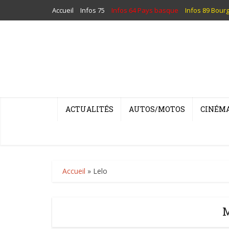
Accueil
Infos 75
Infos 64 Pays basque
Infos 89 Bour
ACTUALITÉS
AUTOS/MOTOS
CINÉM
Accueil
»
Lelo
M